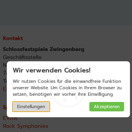
Kontakt
Schlossfestspiele Zwingenberg
Geschäftsstelle
Neckarelzer Str. 7
Wir verwenden Cookies!
74821 Mosbach
Telefon 06261 84-3000
Wir nutzen Cookies für die einwandfreie Funktion
unserer Website. Um Cookies in Ihrem Browser zu
E-Mail
setzen, benötigen wir vorher Ihre Einwilligung.
Einstellungen
Akzeptieren
Spielzeit 2026
EVITA
Rock Symphonies