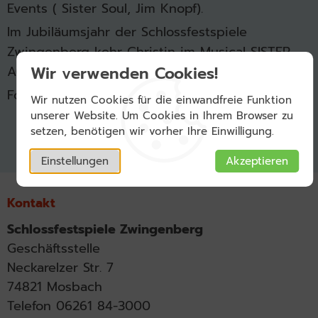
Events ( Sister Soul, Jim Knopf).
Im Jubiläumsjahr der Schlossfestspiele
Zwingenberg kehr Christin im Musical SISTER
Wir verwenden Cookies!
ACT als Soulgirl und Nonne zurück.
Foto: Peter Hähnel
Wir nutzen Cookies für die einwandfreie Funktion
unserer Website. Um Cookies in Ihrem Browser zu
setzen, benötigen wir vorher Ihre Einwilligung.
Einstellungen
Akzeptieren
Kontakt
Schlossfestspiele Zwingenberg
Geschäftsstelle
Neckarelzer Str. 7
74821 Mosbach
Telefon 06261 84-3000