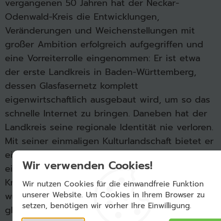
vergangenen 50 Jahren hat der Neckar-
Odenwald-Kreis die Entwicklungen,
Veränderungen und Weichenstellungen mit
großer Ambition erfolgreich aufgegriffen und
eine Vorreiterrolle eingenommen: Er ist etwa
der erste Landkreis in Baden-Württemberg,
dessen Glasfasernetz komplett
eigenwirtschaftlich ausgebaut wird, um so das
schnelle Internet zu bringen. Daneben hat der
Landkreis seine regionale Identität nie verloren.
Mit seiner einmaligen Kulturlandschaft bietet er
eine lebens- und liebenswerte Heimat. Das ist
Wir verwenden Cookies!
ein Grund zu feiern! Dem Neckar-Odenwald-
Kreis und allen Bürgerinnen und Bürgern
Wir nutzen Cookies für die einwandfreie Funktion
wünsche ich alles Gute, Gottes Segen und eine
unserer Website. Um Cookies in Ihrem Browser zu
setzen, benötigen wir vorher Ihre Einwilligung.
glückliche Zukunft.“