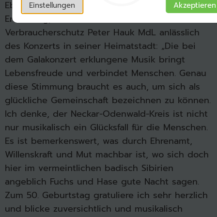
Ebenso erfreut zeigte sich der Minister für
Einstellungen
Akzeptieren
Ernährung, Ländlichen Raum und
Verbraucherschutz Peter Hauk MdL anlässlich
des Konzerts in seiner Heimatstadt: „Die bei
dem Galakonzert erklungene Musik bringt
Lebensfreude und verbindet Menschen. Genau
diese Stimmung braucht es auch, um sich als
glückliche Gemeinschaft bezeichnen zu können.
Ich denke, der Neckar-Odenwald-Kreis ist nicht
nur musikalisch ein Glücksfall für die Menschen.
Es ist bemerkenswert, was durch Ehrenamt,
Willenskraft und Mut machbar ist, wo sich doch
hier im vermeintlichen badisch Sibirien
angeblich Fuchs und Hase gute Nacht sagen.
Zum 50. Geburtstag gratuliere ich sehr herzlich
und blicke zuversichtlich und musikalisch