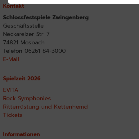
Kontakt
Schlossfestspiele Zwingenberg
Geschäftsstelle
Neckarelzer Str. 7
74821 Mosbach
Telefon 06261 84-3000
E-Mail
Spielzeit 2026
EVITA
Rock Symphonies
Ritterrüstung und Kettenhemd
Tickets
Informationen