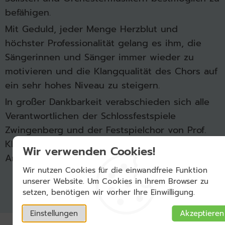
befähigen.
Mit Geduld, jeder Menge Herzblut und
höchster Professionalität gelang es ihm, die
Sängerinnen und Sänger immer wieder zu
motivieren und die Klangqualität des Chors auf
ein sehr hohes Niveau zu steigern.
In großer Dankbarkeit verabschieden sich alle
Verantwortlichen der Schlossfestspiele
Zwingenberg und der Festspielchor von Prof.
Klaus Eisenmann und werden ihm ein ehrendes
Wir verwenden Cookies!
Andenken bewahren.
Wir nutzen Cookies für die einwandfreie Funktion
unserer Website. Um Cookies in Ihrem Browser zu
setzen, benötigen wir vorher Ihre Einwilligung.
Einstellungen
Akzeptieren