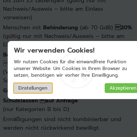
bis zum 25. Lebensjahr (gültig nur mit
Nachweis/Ausweis – bitte am Einlass
vorweisen)
Menschen mit
Behinderung
(ab 70 GdB)
20%
(gültig nur mit Nachweis/Ausweis – bitte am
Einlass vorweisen)
Wir verwenden Cookies!
Begleitperson
schwerbehinderter Menschen
Wir nutzen Cookies für die einwandfreie Funktion

frei
unserer Website. Um Cookies in Ihrem Browser zu
(Voraussetzung: Merkzeichen B im
setzen, benötigen wir vorher Ihre Einwilligung.
Schwerbehindertenausweis)
Einstellungen
Akzeptieren
Gruppen
ab 20 Personen 
10%
Schulklassen auf Anfrage
(nur Kategorien B bis D)
Ermäßigungen sind nicht kombinierbar und
werden nicht rückwirkend bewilligt.